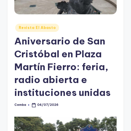
Posted
Revista El Abasto
in
Aniversario de San
Cristóbal en Plaza
Martín Fierro: feria,
radio abierta e
instituciones unidas
Cemba
04/07/2026
Posted
by