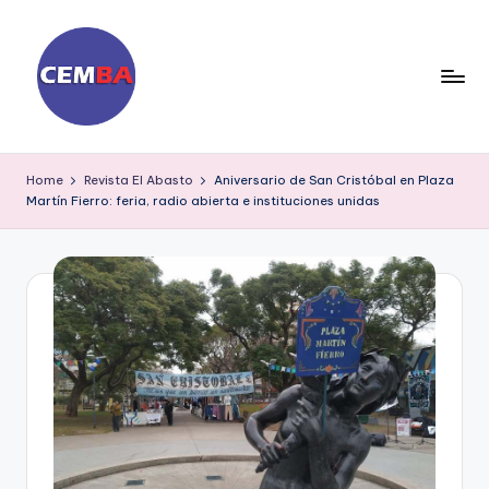
Skip
to
content
D
ia
Home
Revista El Abasto
Aniversario de San Cristóbal en Plaza
Martín Fierro: feria, radio abierta e instituciones unidas
ri
o
C
E
M
B
A