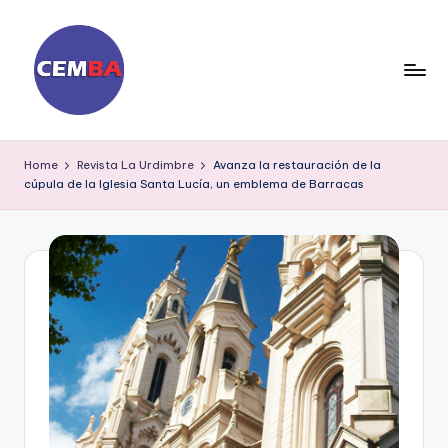
Skip
to
content
D
ia
Home
Revista La Urdimbre
Avanza la restauración de la
cúpula de la Iglesia Santa Lucía, un emblema de Barracas
ri
o
C
E
M
B
A