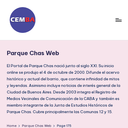
Skip
to
content
D
ia
Parque Chas Web
ri
o
El Portal de Parque Chas nació junto al siglo XXI. Su inicio
online se produjo el 4 de octubre de 2000. Difunde el acervo
C
histórico y actual del barrio, que contiene infinidad de mitos
E
y leyendas. Asimismo incluye noticias de interés general de la
Ciudad de Buenos Aires. Desde 2003 integra el Registro de
M
Medios Vecinales de Comunicación de la CABA y también es
B
miembro integrante de la Junta de Estudios Históricos de
A
Parque Chas. Cubre principalmente las Comunas 12 y 15.
Home
Parque Chas Web
Page 175