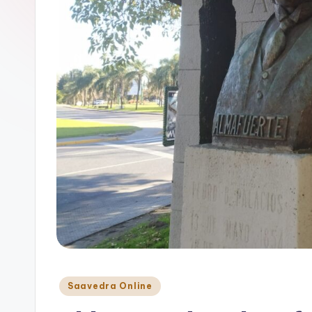
B
A
Posted
Saavedra Online
in