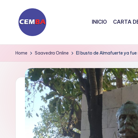
Skip
INICIO
CARTA DE
to
content
D
i
Home
Saavedra Online
El busto de Almafuerte ya fue 
a
ri
o
C
E
M