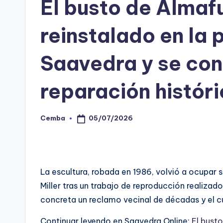
El busto de Almaf
reinstalado en la 
Saavedra y se con
reparación históri
05/07/2026
Cemba
Posted
by
La escultura, robada en 1986, volvió a ocupar su
Miller tras un trabajo de reproducción realizad
concreta un reclamo vecinal de décadas y el c
Continuar leyendo en Saavedra Online:
El busto