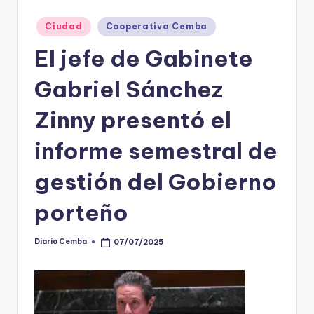
Posted
Ciudad
Cooperativa Cemba
in
El jefe de Gabinete
Gabriel Sánchez
Zinny presentó el
informe semestral de
gestión del Gobierno
porteño
Diario Cemba
07/07/2025
Posted
by