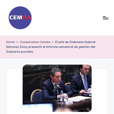
Skip
to
content
D
ia
Home
Cooperativa Cemba
El jefe de Gabinete Gabriel
Sánchez Zinny presentó el informe semestral de gestión del
ri
Gobierno porteño
o
C
E
M
B
A