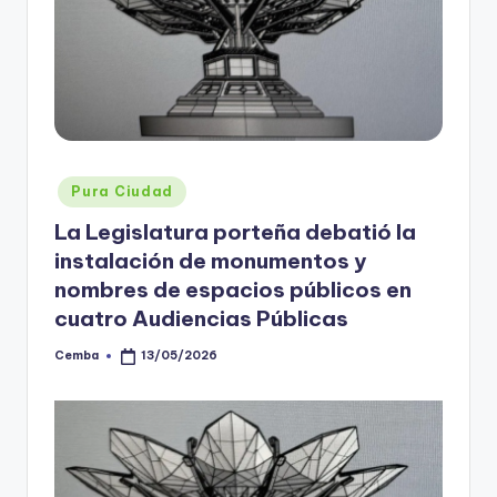
Posted
Pura Ciudad
in
La Legislatura porteña debatió la
instalación de monumentos y
nombres de espacios públicos en
cuatro Audiencias Públicas
Cemba
13/05/2026
Posted
by