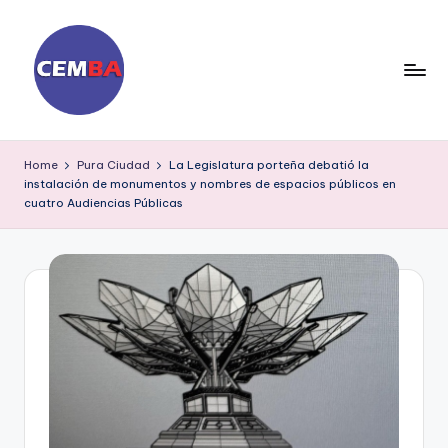
Skip
to
content
D
ia
Home
Pura Ciudad
La Legislatura porteña debatió la
instalación de monumentos y nombres de espacios públicos en
ri
cuatro Audiencias Públicas
o
C
E
M
B
A