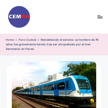
Skip
to
content
D
ia
Home
Pura Ciudad
Restablecido el servicio: un hombre de 76
años fue gravemente herido tras ser atropellado por el tren
ri
Sarmiento en Flores
o
C
E
M
B
A