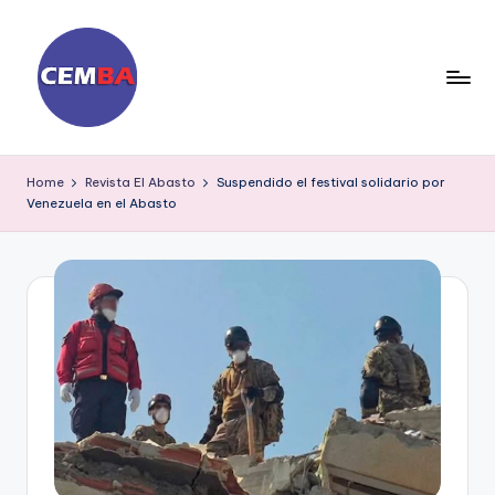
Skip
to
content
D
ia
Home
Revista El Abasto
Suspendido el festival solidario por
Venezuela en el Abasto
ri
o
C
E
M
B
A