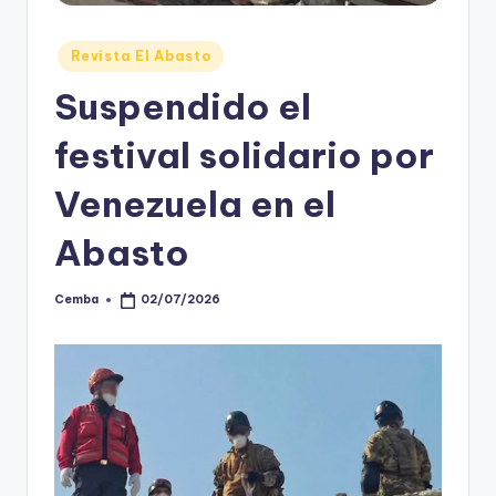
Posted
Revista El Abasto
in
Suspendido el
festival solidario por
Venezuela en el
Abasto
Cemba
02/07/2026
Posted
by