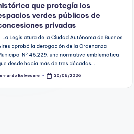
histórica que protegía los
espacios verdes públicos de
concesiones privadas
La Legislatura de la Ciudad Autónoma de Buenos
Aires aprobó la derogación de la Ordenanza
Municipal N° 46.229, una normativa emblemática
que desde hacía más de tres décadas…
30/06/2026
Fernando Belvedere
osted
y