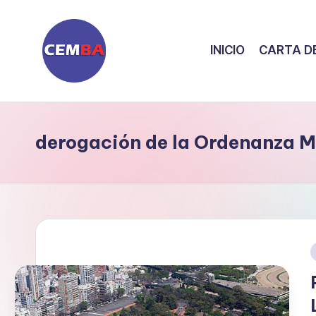
Skip
INICIO
CARTA DE
to
content
D
i
derogación de la Ordenanza M
a
ri
o
C
E
i
M