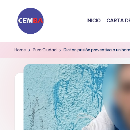
Skip
INICIO
CARTA DE
to
content
D
i
Home
Pura Ciudad
Dictan prisión preventiva a un ho
a
ri
o
C
E
M