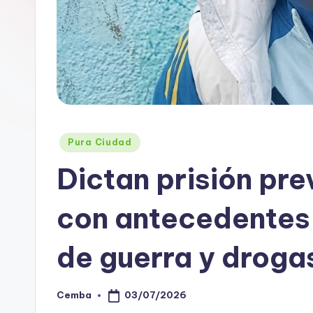
B
A
Posted
Pura Ciudad
in
Dictan prisión pr
con antecedentes 
de guerra y droga
03/07/2026
Cemba
Posted
by