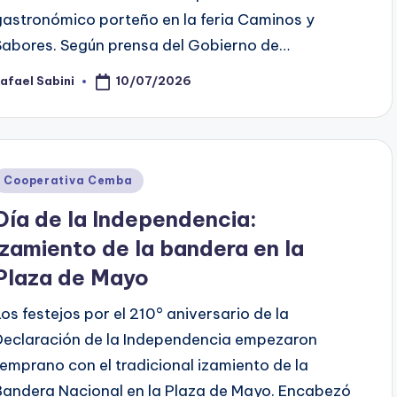
gastronómico porteño en la feria Caminos y
Sabores. Según prensa del Gobierno de…
10/07/2026
afael Sabini
osted
y
Posted
Cooperativa Cemba
n
Día de la Independencia:
izamiento de la bandera en la
Plaza de Mayo
Los festejos por el 210° aniversario de la
Declaración de la Independencia empezaron
temprano con el tradicional izamiento de la
Bandera Nacional en la Plaza de Mayo. Encabezó