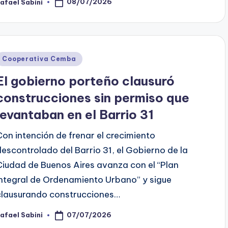
08/07/2026
afael Sabini
osted
y
Posted
Cooperativa Cemba
n
El gobierno porteño clausuró
construcciones sin permiso que
levantaban en el Barrio 31
Con intención de frenar el crecimiento
descontrolado del Barrio 31, el Gobierno de la
Ciudad de Buenos Aires avanza con el “Plan
Integral de Ordenamiento Urbano” y sigue
clausurando construcciones…
07/07/2026
afael Sabini
osted
y