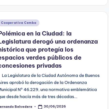
y
Posted
Cooperativa Cemba
n
Polémica en la Ciudad: la
Legislatura derogó una ordenanza
histórica que protegía los
espacios verdes públicos de
concesiones privadas
La Legislatura de la Ciudad Autónoma de Buenos
Aires aprobó la derogación de la Ordenanza
Municipal N° 46.229, una normativa emblemática
que desde hacía más de tres décadas…
30/06/2026
Fernando Belvedere
osted