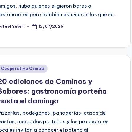
amigos, hubo quienes eligieron bares o
restaurantes pero también estuvieron los que se…
12/07/2026
afael Sabini
osted
y
Posted
Cooperativa Cemba
n
20 ediciones de Caminos y
Sabores: gastronomía porteña
hasta el domingo
Pizzerías, bodegones, panaderías, casas de
pastas, mercados porteños y los productores
locales invitan a conocer el potencial