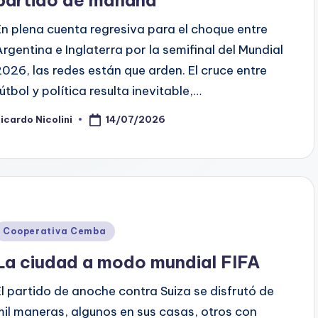
En plena cuenta regresiva para el choque entre
Argentina e Inglaterra por la semifinal del Mundial
2026, las redes están que arden. El cruce entre
fútbol y política resulta inevitable,…
14/07/2026
icardo Nicolini
osted
y
Posted
Cooperativa Cemba
n
La ciudad a modo mundial FIFA
El partido de anoche contra Suiza se disfrutó de
mil maneras, algunos en sus casas, otros con