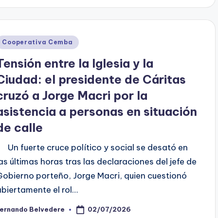
Posted
Cooperativa Cemba
n
Tensión entre la Iglesia y la
Ciudad: el presidente de Cáritas
cruzó a Jorge Macri por la
asistencia a personas en situación
de calle
Un fuerte cruce político y social se desató en
las últimas horas tras las declaraciones del jefe de
Gobierno porteño, Jorge Macri, quien cuestionó
abiertamente el rol…
02/07/2026
Fernando Belvedere
osted