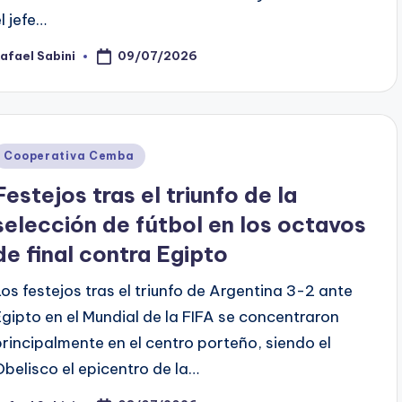
l jefe…
09/07/2026
afael Sabini
osted
y
Posted
Cooperativa Cemba
n
Festejos tras el triunfo de la
selección de fútbol en los octavos
de final contra Egipto
Los festejos tras el triunfo de Argentina 3-2 ante
Egipto en el Mundial de la FIFA se concentraron
principalmente en el centro porteño, siendo el
Obelisco el epicentro de la…