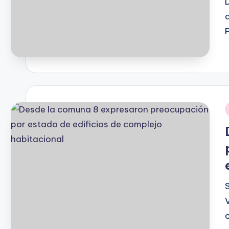
P
b
i