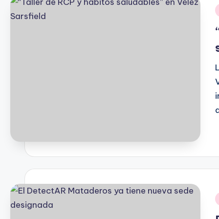
i
P
b
i