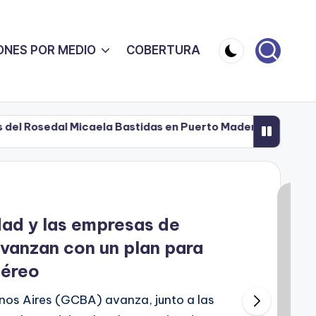
ONES POR MEDIO
COBERTURA
al Micaela Bastidas en Puerto Madero
Renovación e
07/08/2026
al Micaela Bastidas en Puerto Madero
Renovación e
07/08/2026
dad y las empresas de
vanzan con un plan para
aéreo
nos Aires (GCBA) avanza, junto a las