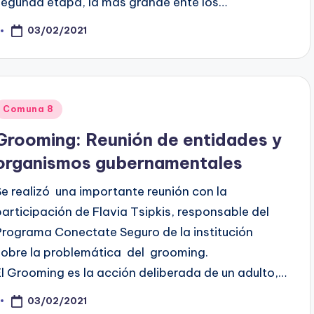
segunda etapa, la más grande ente los…
03/02/2021
osted
y
Posted
Comuna 8
n
Grooming: Reunión de entidades y
organismos gubernamentales
Se realizó una importante reunión con la
participación de Flavia Tsipkis, responsable del
Programa Conectate Seguro de la institución
sobre la problemática del grooming.
El Grooming es la acción deliberada de un adulto,…
03/02/2021
osted