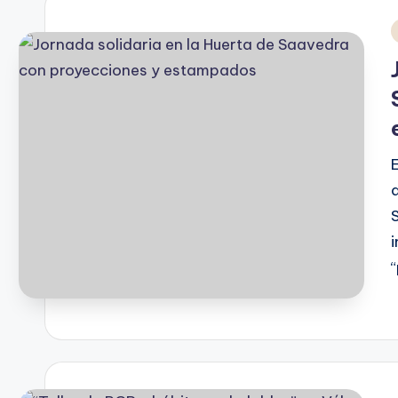
i
P
b