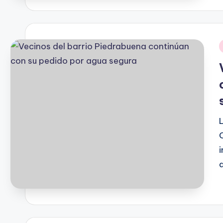
b
i
P
b