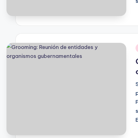
P
b
i
P