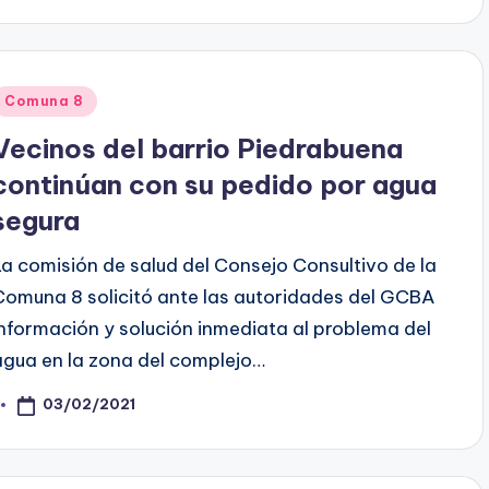
y
Posted
Comuna 8
n
Vecinos del barrio Piedrabuena
continúan con su pedido por agua
segura
La comisión de salud del Consejo Consultivo de la
Comuna 8 solicitó ante las autoridades del GCBA
información y solución inmediata al problema del
agua en la zona del complejo…
03/02/2021
osted
y