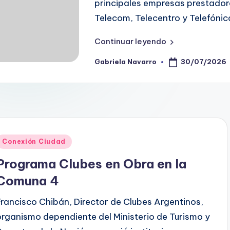
principales empresas prestador
Telecom, Telecentro y Telefónic
Continuar leyendo
30/07/2026
Gabriela Navarro
Posted
by
Posted
Conexión Ciudad
n
Programa Clubes en Obra en la
Comuna 4
Francisco Chibán, Director de Clubes Argentinos,
organismo dependiente del Ministerio de Turismo y