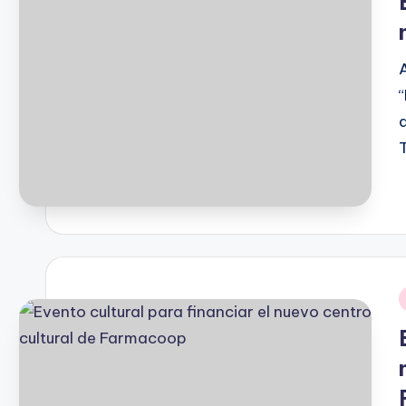
P
b
i