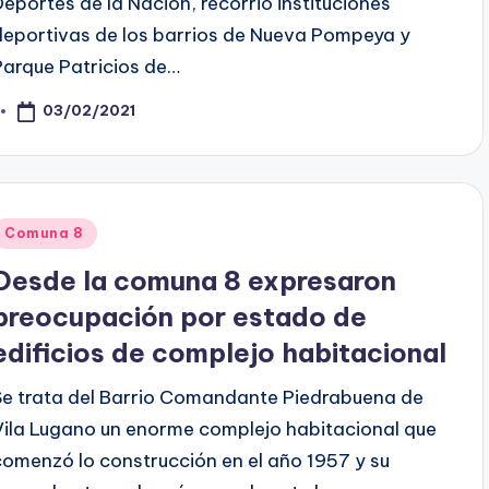
Deportes de la Nación, recorrió instituciones
deportivas de los barrios de Nueva Pompeya y
Parque Patricios de…
03/02/2021
osted
y
Posted
Comuna 8
n
Desde la comuna 8 expresaron
preocupación por estado de
edificios de complejo habitacional
Se trata del Barrio Comandante Piedrabuena de
Vila Lugano un enorme complejo habitacional que
comenzó lo construcción en el año 1957 y su