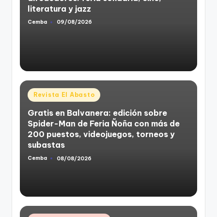
literatura y jazz
Cemba
09/08/2026
Posted
by
Posted
Revista El Abasto
in
Gratis en Balvanera: edición sobre
Spider-Man de Feria Ñoña con más de
200 puestos, videojuegos, torneos y
subastas
Cemba
08/08/2026
Posted
by