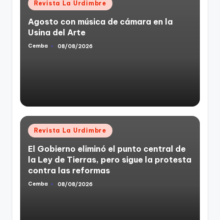
Posted
Revista La Urdimbre
in
Agosto con música de cámara en la
Usina del Arte
Cemba
08/08/2026
Posted
by
Posted
Revista La Urdimbre
in
El Gobierno eliminó el punto central de
la Ley de Tierras, pero sigue la protesta
contra las reformas
Cemba
08/08/2026
Posted
by