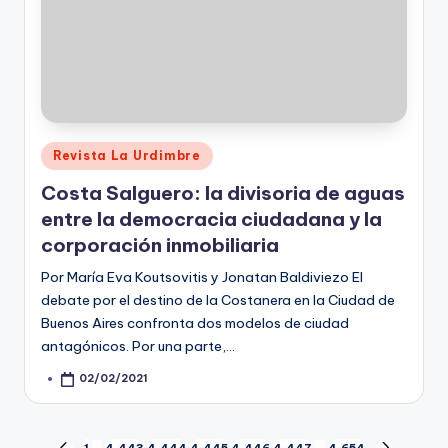
Posted
Revista La Urdimbre
in
Costa Salguero: la divisoria de aguas
entre la democracia ciudadana y la
corporación inmobiliaria
Por María Eva Koutsovitis y Jonatan Baldiviezo El
debate por el destino de la Costanera en la Ciudad de
Buenos Aires confronta dos modelos de ciudad
antagónicos. Por una parte,…
02/02/2021
Posted
by
1
…
4.443
4.444
4.445
4.446
4.447
…
4.654